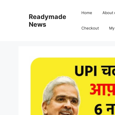
Skip
to
Home
About 
Readymade
content
News
Checkout
My