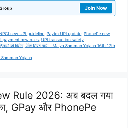
Join Now
 Group
NPCI new UPI guideline
,
Paytm UPI update
,
PhonePe new
I payment new rules
,
UPI transaction safety
न महिलाओं को मिलेगा, पेमेंट लिस्ट जारी – Maiya Samman Yojana 16th 17th
म JMM Samman Yojana
ew Rule 2026: अब बदल गया
 तरीका, GPay और PhonePe