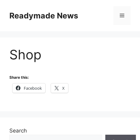
Skip
to
Readymade News
Menu
content
Shop
Share this:
Facebook
X
Search