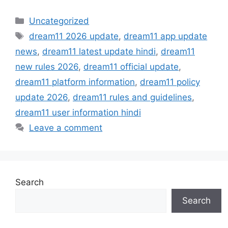
Categories
Uncategorized
Tags
dream11 2026 update
,
dream11 app update
news
,
dream11 latest update hindi
,
dream11
new rules 2026
,
dream11 official update
,
dream11 platform information
,
dream11 policy
update 2026
,
dream11 rules and guidelines
,
dream11 user information hindi
Leave a comment
Search
Search