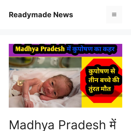
Skip
to
Readymade News
Menu
content
Madhya Pradesh में