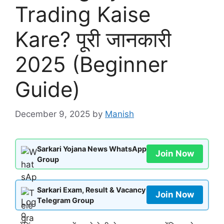
Trading Kaise
Kare? पूरी जानकारी
2025 (Beginner
Guide)
December 9, 2025
by
Manish
Sarkari Yojana News WhatsApp
Join Now
Group
Sarkari Exam, Result & Vacancy
Join Now
Telegram Group