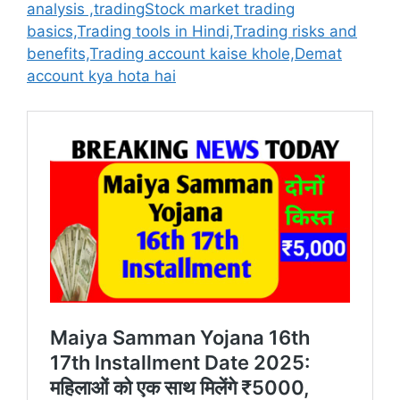
analysis ,tradingStock market trading
basics,Trading tools in Hindi,Trading risks and
benefits,Trading account kaise khole,Demat
account kya hota hai