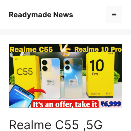
Skip
to
Readymade News
Menu
content
Realme C55 ,5G