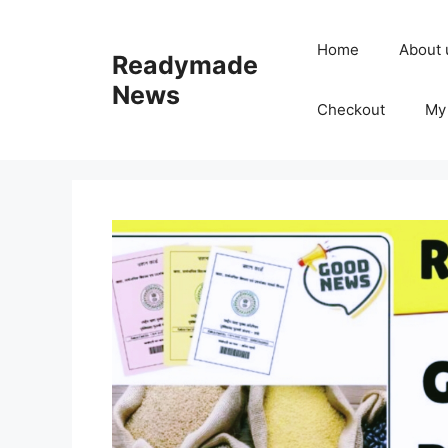
Skip
to
Home
About 
Readymade
content
News
Checkout
My