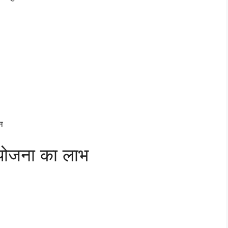
न
योजना का लाभ