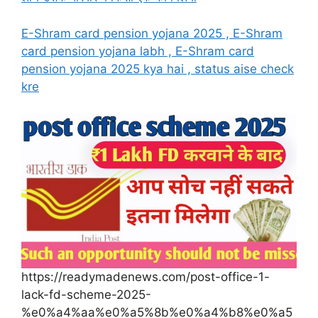
E-Shram card pension yojana 2025 , E-Shram
card pension yojana labh , E-Shram card
pension yojana 2025 kya hai , status aise check
kre
https://readymadenews.com/post-office-1-
lack-fd-scheme-2025-
%e0%a4%aa%e0%a5%8b%e0%a4%b8%e0%a5