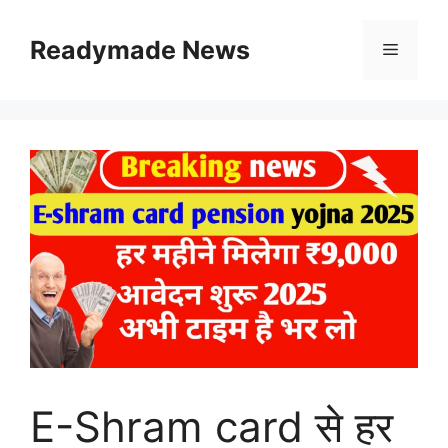
Skip
to
Readymade News
Menu
content
E-Shram card से हर