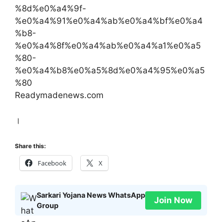
%8d%e0%a4%9f-
%e0%a4%91%e0%a4%ab%e0%a4%bf%e0%a4
%b8-
%e0%a4%8f%e0%a4%ab%e0%a4%a1%e0%a5
%80-
%e0%a4%b8%e0%a5%8d%e0%a4%95%e0%a5
%80
Readymadenews.com
।
Share this:
Facebook
X
Sarkari Yojana News WhatsApp
Join Now
Group