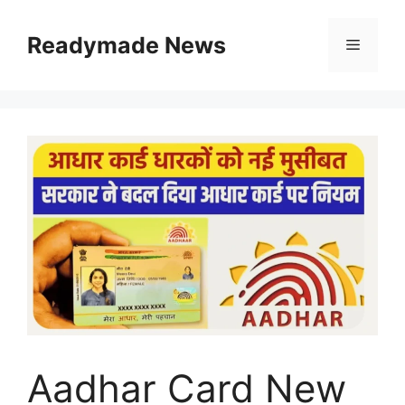
Skip
to
Readymade News
Menu
content
Aadhar Card New