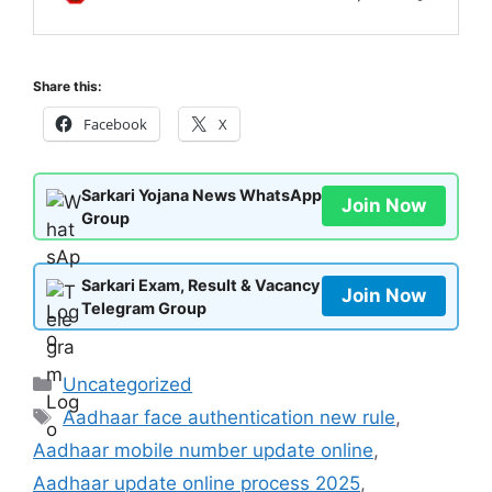
Share this:
Facebook
X
Sarkari Yojana News WhatsApp
Join Now
Group
Sarkari Exam, Result & Vacancy
Join Now
Telegram Group
Categories
Uncategorized
Tags
Aadhaar face authentication new rule
,
Aadhaar mobile number update online
,
Aadhaar update online process 2025
,