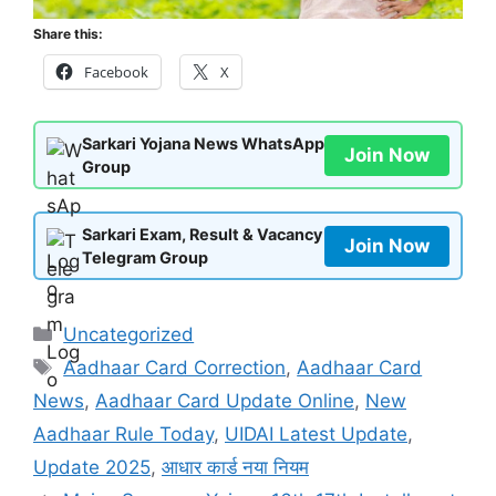
Share this:
Facebook
X
Sarkari Yojana News WhatsApp
Join Now
Group
Sarkari Exam, Result & Vacancy
Join Now
Telegram Group
Categories
Uncategorized
Tags
Aadhaar Card Correction
,
Aadhaar Card
News
,
Aadhaar Card Update Online
,
New
Aadhaar Rule Today
,
UIDAI Latest Update
,
Update 2025
,
आधार कार्ड नया नियम