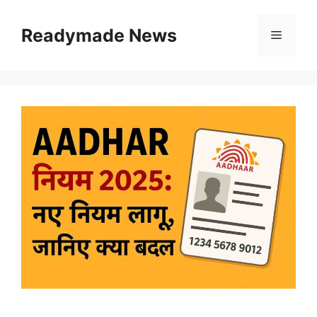
Skip
to
Readymade News
Menu
content