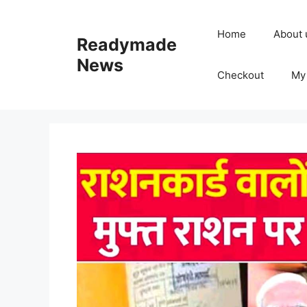
Skip
to
Home
About 
Readymade
content
News
Checkout
My