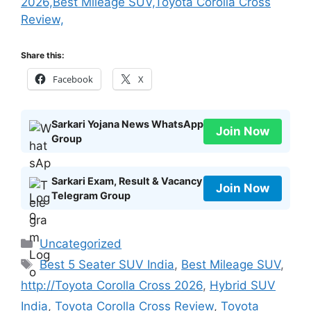
2026,Best Mileage SUV,Toyota Corolla Cross
Review,
Share this:
Facebook
X
Sarkari Yojana News WhatsApp
Join Now
Group
Sarkari Exam, Result & Vacancy
Join Now
Telegram Group
Categories
Uncategorized
Tags
Best 5 Seater SUV India
,
Best Mileage SUV
,
http://Toyota Corolla Cross 2026
,
Hybrid SUV
India
,
Toyota Corolla Cross Review
,
Toyota