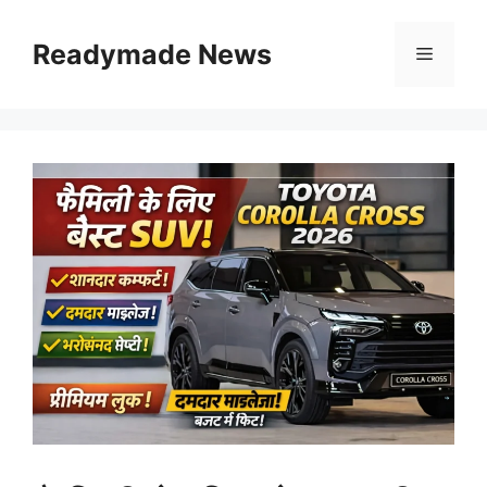
Skip
to
Readymade News
Menu
content