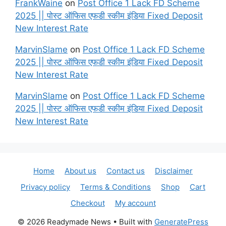
FrankWaine
on
Post Office 1 Lack FD Scheme
2025 || पोस्ट ऑफिस एफडी स्कीम इंडिया Fixed Deposit
New Interest Rate
MarvinSlame
on
Post Office 1 Lack FD Scheme
2025 || पोस्ट ऑफिस एफडी स्कीम इंडिया Fixed Deposit
New Interest Rate
MarvinSlame
on
Post Office 1 Lack FD Scheme
2025 || पोस्ट ऑफिस एफडी स्कीम इंडिया Fixed Deposit
New Interest Rate
Home
About us
Contact us
Disclaimer
Privacy policy
Terms & Conditions
Shop
Cart
Checkout
My account
© 2026 Readymade News
• Built with
GeneratePress